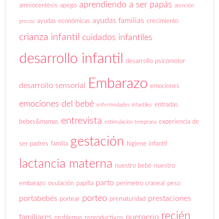
aprendiendo a ser papás
amniocentesis
apego
atención
ayudas familias
ayudas económicas
crecimiento
precoz
crianza infantil
cuidados infantiles
desarrollo infantil
desarrollo psicomotor
Embarazo
desarrollo sensorial
emociones
emociones del bebé
entradas
enfermedades infantiles
entrevista
bebes&mamas
experiencia de
estimulación temprana
gestación
ser padres
familia
higiene infantil
lactancia materna
nuestro bebé
nuestro
parto
embarazo
ovulación
papilla
perímetro craneal
peso
porteo
portabebés
prestaciones
portear
prematuridad
recién
familiares
puerperio
problemas reproductivos