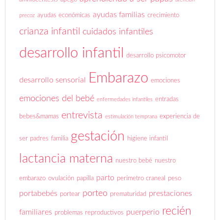
ayudas familias
ayudas económicas
crecimiento
precoz
crianza infantil
cuidados infantiles
desarrollo infantil
desarrollo psicomotor
Embarazo
desarrollo sensorial
emociones
emociones del bebé
entradas
enfermedades infantiles
entrevista
bebes&mamas
experiencia de
estimulación temprana
gestación
ser padres
familia
higiene infantil
lactancia materna
nuestro bebé
nuestro
parto
embarazo
ovulación
papilla
perímetro craneal
peso
porteo
portabebés
prestaciones
portear
prematuridad
recién
familiares
puerperio
problemas reproductivos