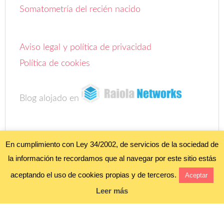
Somatometría del recién nacido
Aviso legal y política de privacidad
Política de cookies
Blog alojado en
En cumplimiento con Ley 34/2002, de servicios de la sociedad de
la información te recordamos que al navegar por este sitio estás
COPYRIGHT ©
FOROBEBÉ
• ALL RIGHTS RESERVED. •
AVISO LEGAL Y
POLÍTICA DE PRIVACIDAD"
;
POLÍTICA DE COOKIES
•
aceptando el uso de cookies propias y de terceros.
Aceptar
PRETTY DARN CUTE DESIGN •
WORDPRESS
•
INICIAR SESIÓN
Leer más
BLOG ALOJADO EN