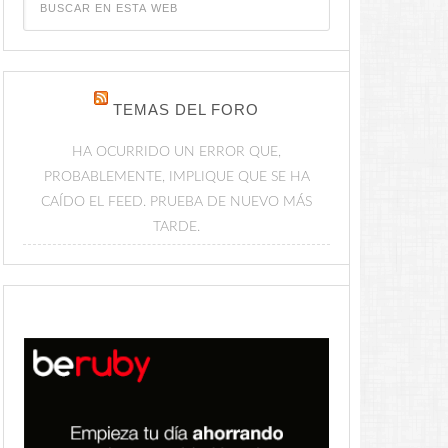
TEMAS DEL FORO
HA OCURRIDO UN ERROR QUE,
PROBABLEMENTE, IMPLIQUE QUE SE HA
CAÍDO EL FEED. PRUEBA DE NUEVO MÁS
TARDE.