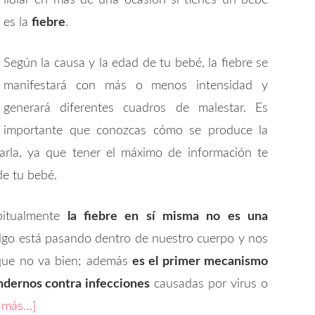
lidiar en más de una ocasión si tienes un bebé
es la
fiebre
.
Según la causa y la edad de tu bebé, la fiebre se
manifestará con más o menos intensidad y
generará diferentes cuadros de malestar. Es
importante que conozcas cómo se produce la
arla, ya que tener el máximo de información te
de tu bebé.
itualmente
la fiebre en sí misma no es una
algo está pasando dentro de nuestro cuerpo y nos
que no va bien; además
es el primer mecanismo
ndernos contra infecciones
causadas por virus o
r más…]