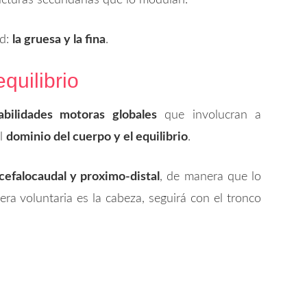
ructuras secundarias que lo modulan.
ad:
la gruesa y la fina
.
equilibrio
abilidades motoras globales
que involucran a
el
dominio del cuerpo y el equilibrio
.
cefalocaudal y proximo-distal
, de manera que lo
a voluntaria es la cabeza, seguirá con el tronco