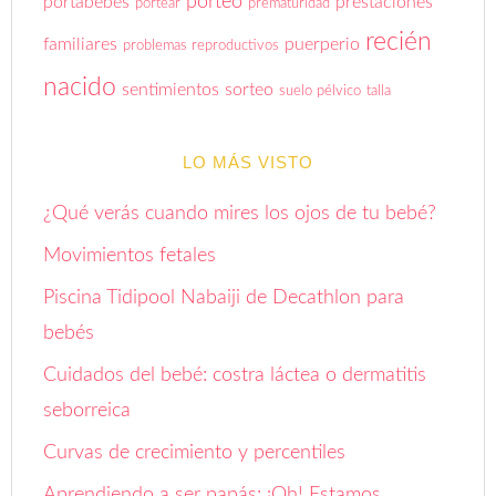
porteo
portabebés
prestaciones
portear
prematuridad
recién
familiares
puerperio
problemas reproductivos
nacido
sentimientos
sorteo
suelo pélvico
talla
LO MÁS VISTO
¿Qué verás cuando mires los ojos de tu bebé?
Movimientos fetales
Piscina Tidipool Nabaiji de Decathlon para
bebés
Cuidados del bebé: costra láctea o dermatitis
seborreica
Curvas de crecimiento y percentiles
Aprendiendo a ser papás: ¡Oh! Estamos