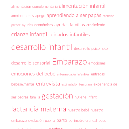
alimentación infantil
alimentación complementaria
aprendiendo a ser papás
amniocentesis
apego
atención
ayudas familias
ayudas económicas
crecimiento
precoz
crianza infantil
cuidados infantiles
desarrollo infantil
desarrollo psicomotor
Embarazo
desarrollo sensorial
emociones
emociones del bebé
entradas
enfermedades infantiles
entrevista
bebes&mamas
experiencia de
estimulación temprana
gestación
ser padres
familia
higiene infantil
lactancia materna
nuestro bebé
nuestro
parto
embarazo
ovulación
papilla
perímetro craneal
peso