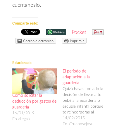
cuéntanoslo.
Comparte esto:
Pocket
Correo electrónico
Imprimir
Relacionado
El período de
adaptación a la
guardería
Quizá hayas tomado la
decisión de llevar a tu
Cómo solicitar la
bebé a la guardería o
deducción por gastos de
escuela infantil porque
guardería
te reincorporas al
16/01/2019
trabajo y no tienes con
14/09/2015
En «Legal»
quién dejar a tu hijo o
En «Truconsejos»
hija. Quizá sea porque