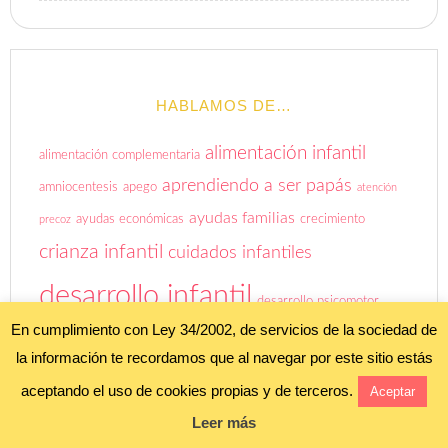
HABLAMOS DE…
alimentación infantil
alimentación complementaria
aprendiendo a ser papás
amniocentesis
apego
atención
ayudas familias
ayudas económicas
crecimiento
precoz
crianza infantil
cuidados infantiles
desarrollo infantil
desarrollo psicomotor
En cumplimiento con Ley 34/2002, de servicios de la sociedad de
Embarazo
desarrollo sensorial
emociones
la información te recordamos que al navegar por este sitio estás
emociones del bebé
aceptando el uso de cookies propias y de terceros.
entradas
Aceptar
enfermedades infantiles
entrevista
Leer más
bebes&mamas
experiencia de
estimulación temprana