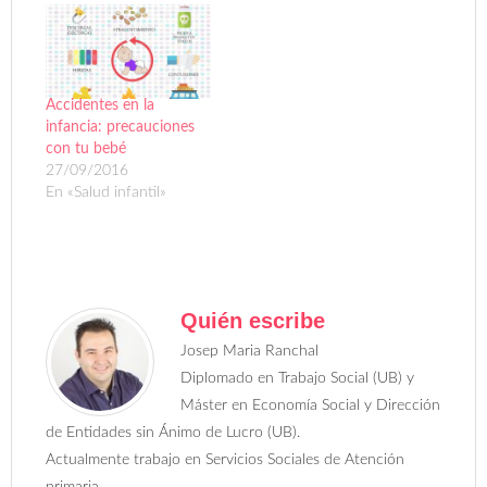
es una opción que
voluntariamente has
escogido, ya que
consideras que es una
oportunidad para…
Accidentes en la
infancia: precauciones
con tu bebé
27/09/2016
En «Salud infantil»
Quién escribe
Josep Maria Ranchal
Diplomado en Trabajo Social (UB) y
Máster en Economía Social y Dirección
de Entidades sin Ánimo de Lucro (UB).
Actualmente trabajo en Servicios Sociales de Atención
primaria.