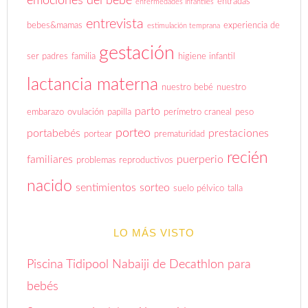
emociones del bebé
entradas
enfermedades infantiles
entrevista
bebes&mamas
experiencia de
estimulación temprana
gestación
ser padres
familia
higiene infantil
lactancia materna
nuestro bebé
nuestro
parto
embarazo
ovulación
papilla
perímetro craneal
peso
porteo
portabebés
prestaciones
portear
prematuridad
recién
familiares
puerperio
problemas reproductivos
nacido
sentimientos
sorteo
suelo pélvico
talla
LO MÁS VISTO
Piscina Tidipool Nabaiji de Decathlon para
bebés