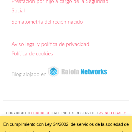
Somatometría del recién nacido
Aviso legal y política de privacidad
Política de cookies
Blog alojado en
COPYRIGHT ©
FOROBEBÉ
• ALL RIGHTS RESERVED. •
AVISO LEGAL Y
POLÍTICA DE PRIVACIDAD"
;
POLÍTICA DE COOKIES
•
PRETTY DARN CUTE DESIGN •
WORDPRESS
•
INICIAR SESIÓN
En cumplimiento con Ley 34/2002, de servicios de la sociedad de
BLOG ALOJADO EN