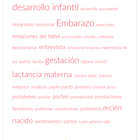
Embarazo
desarrollo sensorial
emociones
emociones del bebé
entradas
enfermedades infantiles
entrevista
bebes&mamas
experiencia de
estimulación temprana
gestación
ser padres
familia
higiene infantil
lactancia materna
nuestro bebé
nuestro
parto
embarazo
ovulación
papilla
perímetro craneal
peso
porteo
portabebés
prestaciones
portear
prematuridad
recién
familiares
puerperio
problemas reproductivos
nacido
sentimientos
sorteo
suelo pélvico
talla
LO MÁS VISTO